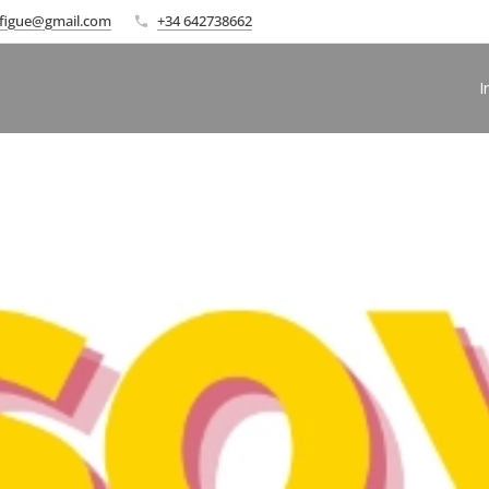
e.figue@gmail.com
+34 642738662
I